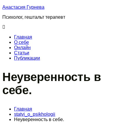
Перейти
Анастасия Гурнева
к
Психолог, гештальт терапевт
содержимому
Главная
О cебе
Онлайн
Статьи
Публикации
Неуверенность в
себе.
Главная
statyi_o_psikhologii
Неуверенность в себе.