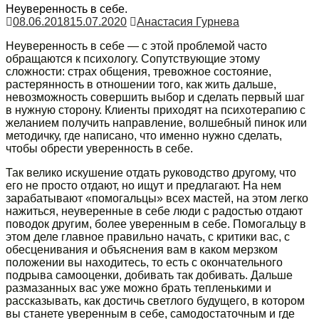
Неуверенность в себе.
08.06.2018
15.07.2020
Анастасия Гурнева
Неуверенность в себе — с этой проблемой часто
обращаются к психологу. Сопутствующие этому
сложности: страх общения, тревожное состояние,
растерянность в отношении того, как жить дальше,
невозможность совершить выбор и сделать первый шаг
в нужную сторону. Клиенты приходят на психотерапию с
желанием получить направление, волшебный пинок или
методичку, где написано, что именно нужно сделать,
чтобы обрести уверенность в себе.
Так велико искушение отдать руководство другому, что
его не просто отдают, но ищут и предлагают. На нем
зарабатывают «помогальцы» всех мастей, на этом легко
нажиться, неуверенные в себе люди с радостью отдают
поводок другим, более уверенным в себе. Помогальцу в
этом деле главное правильно начать, с критики вас, с
обесценивания и объяснения вам в каком мерзком
положении вы находитесь, то есть с окончательного
подрыва самооценки, добивать так добивать. Дальше
размазанных вас уже можно брать тепленькими и
рассказывать, как достичь светлого будущего, в котором
вы станете уверенным в себе, самодостаточным и где