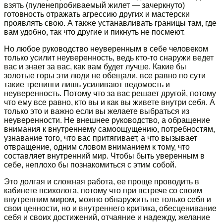
взять (пуленепробиваемый жилет — зачеркнуто)
готовность отражать агрессию других и мастерски
проявлять свою. А также устанавливать границы там, где
вам удобно, так что другие и пикнуть не посмеют.
Но любое руководство неуверенным в себе человеком
только усилит неуверенность, ведь кто-то снаружи ведет
вас и знает за вас, как вам будет лучше. Какие бы
золотые горы эти люди не обещали, все равно по сути
такие тренинги лишь усиливают ведомость и
неуверенность. Потому что за вас решает другой, потому
что ему все равно, кто вы и как вы живете внутри себя. А
только это и важно если вы желаете выбраться из
неуверенности. Не внешнее руководство, а обращение
внимания к внутреннему самоощущению, потребностям,
узнавание того, что вас притягивает, а что вызывает
отвращение, одним словом вниманием к тому, что
составляет внутренний мир. Чтобы быть уверенным в
себе, неплохо бы познакомиться с этим собой.
Это долгая и сложная работа, ее проще проводить в
кабинете психолога, потому что при встрече со своим
внутренним миром, можно обнаружить не только себя и
свои ценности, но и внутреннего критика, обесценивание
себя и своих достижений, отчаяние и надежду, желание