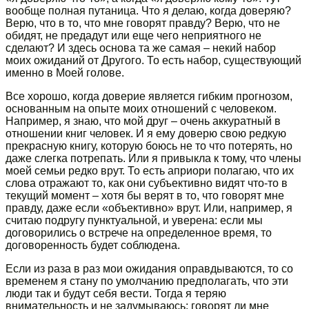
вообще полная путаница. Что я делаю, когда доверяю?
Верю, что в то, что мне говорят правду? Верю, что не
обидят, не предадут или еще чего неприятного не
сделают? И здесь основа та же самая – некий набор
моих ожиданий от Другого. То есть набор, существующий
именно в Моей голове.
Все хорошо, когда доверие является гибким прогнозом,
основанным на опыте моих отношений с человеком.
Например, я знаю, что мой друг – очень аккуратный в
отношении книг человек. И я ему доверю свою редкую
прекрасную книгу, которую боюсь не то что потерять, но
даже слегка потрепать. Или я привыкла к тому, что члены
моей семьи редко врут. То есть априори полагаю, что их
слова отражают то, как они субъективно видят что-то в
текущий момент – хотя бы верят в то, что говорят мне
правду, даже если «объективно» врут. Или, например, я
считаю подругу пунктуальной, и уверена: если мы
договорились о встрече на определенное время, то
договоренность будет соблюдена.
Если из раза в раз мои ожидания оправдываются, то со
временем я стану по умолчанию предполагать, что эти
люди так и будут себя вести. Тогда я теряю
внимательность и не задумываюсь: говорят ли мне