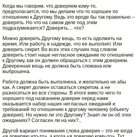
Когда мы говорим, что доверяем кому-то,
предполагается, что мы делаем что-то хорошее по
отношению к Другому. Ведь это вроде бы так правильно –
доверять. Но что на самом деле под этим
подразумевается? Доверять… что?
Можно доверить Другому вещь, то есть одолжить на
время. Или работу, в надежде, что ее выполнят. Или
доверить секрет. Во всех этих случаях под словом
доверить стоит наше негласное ожидание по отношению
к Другому, как он должен обращаться с этим доверием.
Доверенная вещь не должна быть сломана или
выброшена.
Работа должна быть выполнена, и желательно не абы
как. А секрет должен оставаться секретом, а не
разноситься во все стороны. В итоге вместо чего-то
хорошего под названием доверие перед нами
оказывается набор наших негласных ожиданий и
требований по отношению к другому человеку (объекту
доверия). Но нужно ли это Другому? Знает ли он об этих
ожиданиях? Согласен ли на них?..
Другой вариант понимания слова доверия – это не когда
«я доверяю что-то», а когда «я доверяю кому-то». Тут