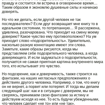
правду и состоится ли встреча в оговоренное время…
Таким образом я экономлю душевные силы и начинаю
доверять.
Но что же делать, если другой человек не так
последователен? Если друг возвращает мне книгу то в
идеальном состоянии, то потрепанную… Я рассержена,
удивлена, разочарована. Что приходит на смену моему
доверию? Какое чувство ему противоположно? На ум
приходит слово «подозрительность». Удивительно,
насколько разную коннотацию имеют эти слова.
Заметьте, какие образы рисуются, когда мы
представляем себе подозрительного человека, а когда
доверяющего. И если задуматься о подозрительности,
получается не самая приятная картина внутреннего мира
того, кто испытывает это чувство.
Но подозрение, как и доверчивость, также строится на
фантазии, на наших негласных предположениях о
действиях другого человека. Например, о том, что книгу
он не вернет, а порвет или потеряет. И тогда мы делаем
следующий шаг: как и в ситуации с доверием, мы не
сверяясь, принимаем свою фантазию за истину и
действуем исходя из нее. То есть будучи убежденными,
что человек сделает «не то» или «не так».