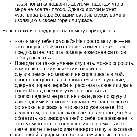
такая попытка подарить другому надежду, что в
мире не все так плохо. Однако другой может
чувствовать еще больший разрыв между вами и
изоляцию в своем горе или ужасе.
Если вы хотите поддержать, то могут пригодиться:
«как я могу тебе помочь?» Не просто могу ли — на
этот вопрос обычно ответ нет а именно как — он
предполагает что эта помощь возможна «я готов
тебя услышать».
Пригодится также умение слушать, можно спросить,
важно ли вашему близкому говорить о
случившемся, но можно и не спрашивать в лоб,
просто настроиться на внимательное слушание,
сдержав порыв перебить, рассказать свое или дать
совет. Иногда человеку нужно говорить о
произошедшем не раз и не два и даже по кругу и
даже одними и теми же словами. Бывает, хочется
остановить и сказать, что вы это уже знаете. Но
дело в том, что он рассказывает не для того, чтобы
обогатить вас информацией о себе, он проживает в
этот момент что-то свое и возможно, ему станет
легче после третьего или четвертого круга рассказа.
«я с тобой, я рядом, что бы ни случилось», то есть