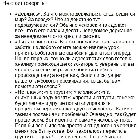
Не стоит говорить:
«Держись». За что можно держаться, когда рушится
мир? За воздух? Что за действие тут
подразумевается? Обычно человек и так делает
все, что в его силах и делать неведомое держание
за неведомое что-то вряд ли сможет.
«Ты сам виноват». В этом послании тоже заложена
забота, из любого опыта можно извлечь урок,
принять собственные ошибки и двигаться вперед.
Но, во-первых, точно ли адресат этих слов готов к
анализу происходящего; во-вторых, уверены ли вы,
что он сам еще ни разу не обвинил себя в
происходящем; а в-третьих, были ли ситуации
вашего глубокого переживания, когда бы вам
помогли эти слова?
«Не плачь»; «не грусти»; «не злись»; «на
обиженных воду возят»; «прости и отпусти, тебе же
будет легче» и другие попытки управлять
процессом переживания другого человека. Какие с
такими посланиями проблемы? Очевидно, так будет
проще всем. Вот именно, и самому человеку тоже.
Если бы все было так просто и от одного намерения
менялись бы чувства. Вот захотелось перестать
грустить — рраз! — и перестал. Так не бывает.