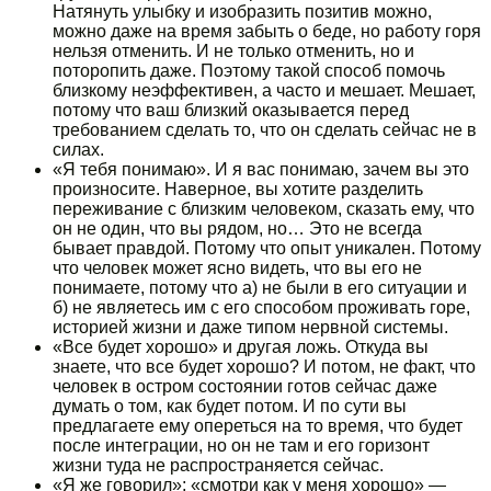
Натянуть улыбку и изобразить позитив можно,
можно даже на время забыть о беде, но работу горя
нельзя отменить. И не только отменить, но и
поторопить даже. Поэтому такой способ помочь
близкому неэффективен, а часто и мешает. Мешает,
потому что ваш близкий оказывается перед
требованием сделать то, что он сделать сейчас не в
силах.
«Я тебя понимаю». И я вас понимаю, зачем вы это
произносите. Наверное, вы хотите разделить
переживание с близким человеком, сказать ему, что
он не один, что вы рядом, но… Это не всегда
бывает правдой. Потому что опыт уникален. Потому
что человек может ясно видеть, что вы его не
понимаете, потому что а) не были в его ситуации и
б) не являетесь им с его способом проживать горе,
историей жизни и даже типом нервной системы.
«Все будет хорошо» и другая ложь. Откуда вы
знаете, что все будет хорошо? И потом, не факт, что
человек в остром состоянии готов сейчас даже
думать о том, как будет потом. И по сути вы
предлагаете ему опереться на то время, что будет
после интеграции, но он не там и его горизонт
жизни туда не распространяется сейчас.
«Я же говорил»; «смотри как у меня хорошо» —